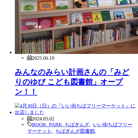
2025.06.19
みんなのみらい計画さんの「みど
りのゆび こども図書館」オープ
ン！！
2024.05.02
BOOK PARK ちばぎんざ
,
いい街ちばフリー
マーケット
,
ちばぎんざ図書館
,