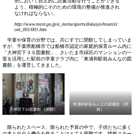
所において自主的に読書活動を行うことができる
よう、積極的にそのための環境の整備が推進され
なければならない。
http://www.mext.go.jp/a_menu/sports/dokusyo/hourei/c
ont_001/001.htm
学童や保育の分野では、共にすでに閉館してしまっていま
すが、千葉県船橋市では船橋市認定の家庭的保育ルーム内に
「大神宮下３Ｓ図書館」、さいたま市緑区のマンションの一
室を活用した駅前の学童クラブ内に「東浦和駅前みんなの図
書館」を運営してきました。
東浦和駅前みんなの図書館 （閉
大神宮下3S図書館 （閉館）
館）
限られたスペース、限られた予算の中で、子供たちに多く
の本と出会う機会を作ることはとても困難です。情報ステー