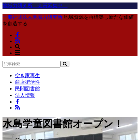
地域力研究所 会員募集中！
一般社団法人地域力研究所
地域資源を再構築し新たな価値
を創造する
空き家再生
商店街活性
民間図書館
法人情報
水島学童図書館オープン！