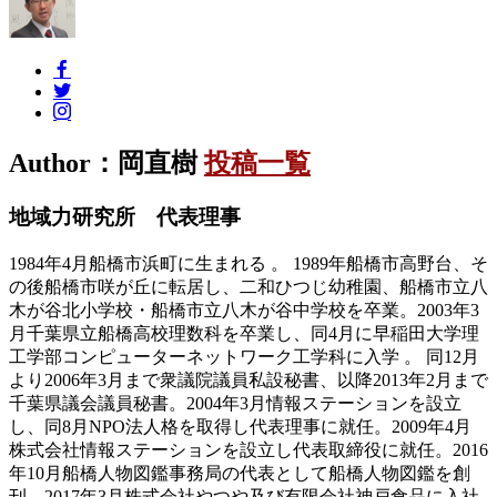
Author：岡直樹
投稿一覧
地域力研究所 代表理事
1984年4月船橋市浜町に生まれる 。 1989年船橋市高野台、そ
の後船橋市咲が丘に転居し、二和ひつじ幼稚園、船橋市立八
木が谷北小学校・船橋市立八木が谷中学校を卒業。2003年3
月千葉県立船橋高校理数科を卒業し、同4月に早稲田大学理
工学部コンピューターネットワーク工学科に入学 。 同12月
より2006年3月まで衆議院議員私設秘書、以降2013年2月まで
千葉県議会議員秘書。2004年3月情報ステーションを設立
し、同8月NPO法人格を取得し代表理事に就任。2009年4月
株式会社情報ステーションを設立し代表取締役に就任。2016
年10月船橋人物図鑑事務局の代表として船橋人物図鑑を創
刊。2017年3月株式会社やつや及び有限会社神戸食品に入社