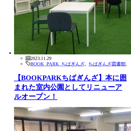
2023.11.29
BOOK PARK ちばぎんざ
,
ちばぎんざ図書館
,
【BOOKPARKちばぎんざ】本に囲
まれた室内公園としてリニューア
ルオープン！