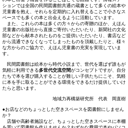
ションでは全国の民間図書館共通の蔵書として多くの絵本や
児童書を抱え、それらを定期的に入れ替えることで小さなス
ペースでも多くの本と出会えるように活動しています。
また、これらの本は多くの方々からの寄贈のほか、えほん
児童書の出版社から直接ご寄付いただいたり、新聞社の文化
部などから献本されたものをご提供いただいたり、書店など
から流通できなくなってしまったものを頂戴したりと、様々
な方からのご協力で、えほん児童書の充実を実現していま
す。
民間図書館は絵本から時代小説まで、世代を選ばず誰もが
気軽に利用できる
多世代交流空間
がコンセプトですが、自分
たちで本を選び購入することが難しい子供たちにこそ、気軽
に本を手に取ることができる環境をできるだけ提供していけ
たらと思います。
地域力再構築研究所 代表 岡直樹
●お店などのちょっとした空きスペースを図書館にしません
か？
店舗や高齢者施設など、ちょっとした空きスペースに本棚
を置いて図書館を作りませんか？わずかな費用で本やパソコ