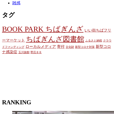
雑感
タグ
BOOK PARK ちばぎんざ
いい街ちばフリ
ちばぎんざ図書館
ーマーケット
ふるさと納税
クラウ
ローカルメディア
寄付
新型コロ
ドファンディング
文化財
新型コロナ対策
ナ感染症
玉川旅館
野呂ＢＢ
RANKING