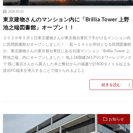
2026.05.01
東京建物さんのマンション内に「Brillia Tower 上野
池之端図書館」オープン！！
２０２６年５月１日東京建物さんが東京都台東区で手がけるマンション内
に民間図書館がオープンしました！ 延べ１４１か所目となる民間図書館
が、東京建物さんの東京都台東区にある分譲マンション「Brillia Tower 上
野池之端」内にオープンしました！ 地上36階建361戸のタワーレジデンス
で 既に書店さんから購入した本と弊社からの蔵書で計800タイトル以上を
貸出PC端末を導入することで借りられるよ […]
続きを読む
お知らせ