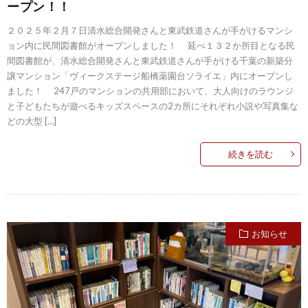
ープン！！
２０２５年２月７日清水総合開発さんと東武鉄道さんが手がけるマンシ
ョン内に民間図書館がオープンしました！ 延べ１３２か所目となる民
間図書館が、清水総合開発さんと東武鉄道さんが手がける千葉の新築分
譲マンション「ヴィークステージ船橋薬園台ソライエ」内にオープンし
ました！ 247戸のマンションの共用部において、大人向けのラウンジ
と子どもたちが遊べるキッズスペースの2カ所にそれぞれ小説や写真集な
どの大型 […]
続きを読む
お知らせ