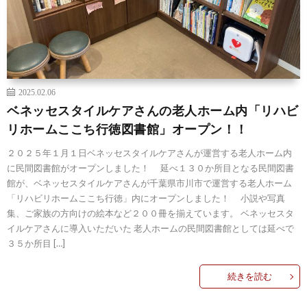
2025.02.06
ベネッセスタイルケアさんの老人ホーム内「リハビ
リホームここち行徳図書館」オープン！！
２０２５年１月１日ベネッセスタイルケアさんが運営する老人ホーム内
に民間図書館がオープンしました！ 延べ１３０か所目となる民間図書
館が、ベネッセスタイルケアさんが千葉県市川市で運営する老人ホーム
「リハビリホームここち行徳」内にオープンしました！ 小説や写真
集、ご家族の方向けの絵本など２００冊を揃えています。 ベネッセスタ
イルケアさんに導入いただいた 老人ホームの民間図書館としては延べで
３５か所目 […]
続きを読む