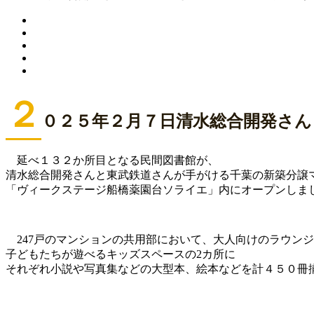
２
０２５年２月７日清水総合開発さ
延べ１３２か所目となる民間図書館が、
清水総合開発さんと東武鉄道さんが手がける千葉の新築分譲
「ヴィークステージ船橋薬園台ソライエ」内にオープンしま
247戸のマンションの共用部において、大人向けのラウン
子どもたちが遊べるキッズスペースの2カ所に
それぞれ小説や写真集などの大型本、絵本などを計４５０冊