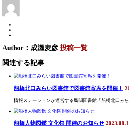
Author：成瀬麦彦
投稿一覧
関連する記事
船橋北口みらい図書館で図書館寄席を開催！
2
情報ステーションが運営する民間図書館「船橋北口みら
船橋人物図鑑 文化祭 開催のお知らせ
2023.08.1