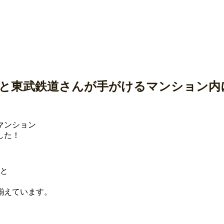
んと東武鉄道さんが手がけるマンション内
マンション
した！
ジと
揃えています。