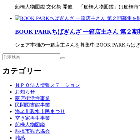
船橋人物図鑑 文化祭 開催！ 「船橋人物図鑑」は船橋
BOOK PARKちばぎんざ 一箱店主さん 第２
シェア本棚の一箱店主さんを募集中 BOOK PARKち
カテゴリー
ＮＰＯ法人情報ステーション
お知らせ
商店街活性事業
民間図書館事業
海老川親水市民まつり
空き家再生事業
船橋人物図鑑
船橋市観光協会
雑感