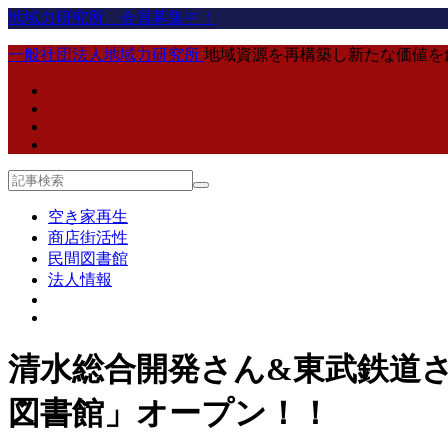
地域力研究所 会員募集中！
一般社団法人地域力研究所
地域資源を再構築し新たな価値を
空き家再生
商店街活性
民間図書館
法人情報
清水総合開発さん&東武鉄道
図書館」オープン！！