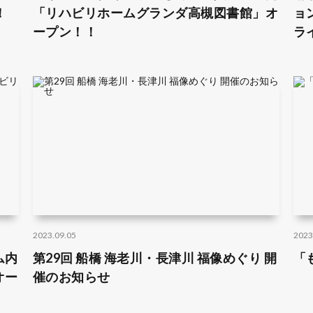
！
「リハビリホームグランダ高槻図書館」オ
ョ
ープン！！
ラ
2023.09.05
2023
ム内
第29回 船橋 海老川・長津川 福像めぐり 開
「
オー
催のお知らせ