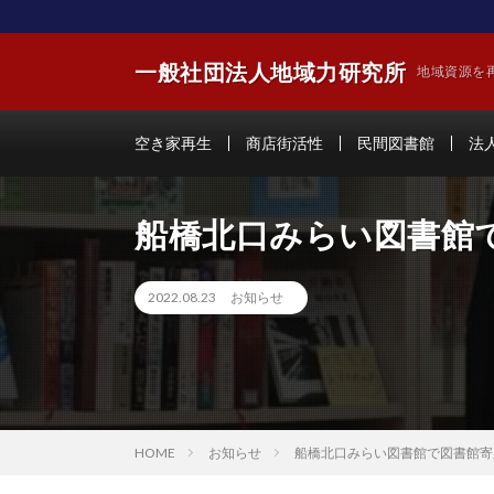
一般社団法人地域力研究所
地域資源を
空き家再生
商店街活性
民間図書館
法
船橋北口みらい図書館
2022.08.23
お知らせ
HOME
お知らせ
船橋北口みらい図書館で図書館寄