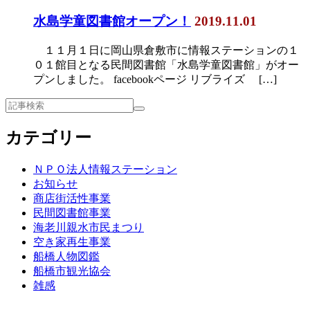
水島学童図書館オープン！
2019.11.01
１１月１日に岡山県倉敷市に情報ステーションの１
０１館目となる民間図書館「水島学童図書館」がオー
プンしました。 facebookページ リブライズ […]
カテゴリー
ＮＰＯ法人情報ステーション
お知らせ
商店街活性事業
民間図書館事業
海老川親水市民まつり
空き家再生事業
船橋人物図鑑
船橋市観光協会
雑感