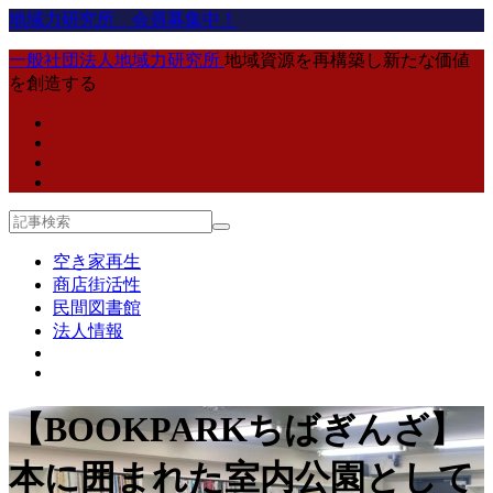
地域力研究所 会員募集中！
一般社団法人地域力研究所
地域資源を再構築し新たな価値
を創造する
空き家再生
商店街活性
民間図書館
法人情報
【BOOKPARKちばぎんざ】
本に囲まれた室内公園として