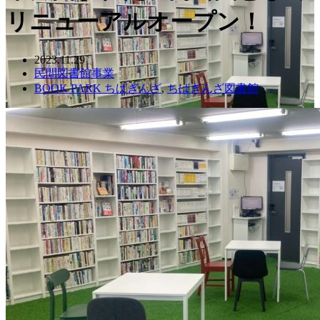
リニューアルオープン！
2023.11.29
民間図書館事業
BOOK PARK ちばぎんざ
,
ちばぎんざ図書館