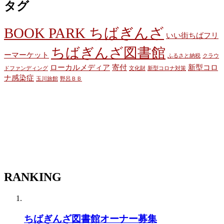
タグ
BOOK PARK ちばぎんざ
いい街ちばフリ
ちばぎんざ図書館
ーマーケット
ふるさと納税
クラウ
ローカルメディア
寄付
新型コロ
ドファンディング
文化財
新型コロナ対策
ナ感染症
玉川旅館
野呂ＢＢ
RANKING
ちばぎんざ図書館オーナー募集